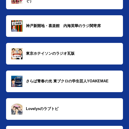
ぐ）
神戸新開地・喜楽館 内海英華のラジ関寄席
東京ホテイソンのラジオ瓦版
さらば青春の光 東ブクロの学生芸人YOAKEMAE
Lovelysのラブトピ