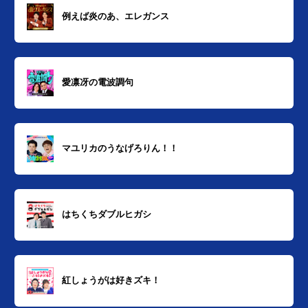
例えば炎のあ、エレガンス
愛凛冴の電波調句
マユリカのうなげろりん！！
はちくちダブルヒガシ
紅しょうがは好きズキ！