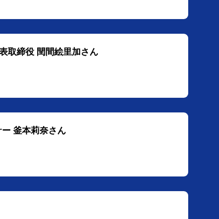
e代表取締役 閏間絵里加さん
サー 釜本莉奈さん