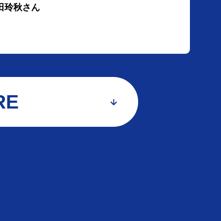
多田玲秋さん
RE