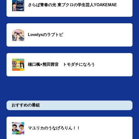
さらば青春の光 東ブクロの学生芸人YOAKEMAE
Lovelysのラブトピ
樋口楓×熊田茜音 トモダチになろう
おすすめの番組
マユリカのうなげろりん！！