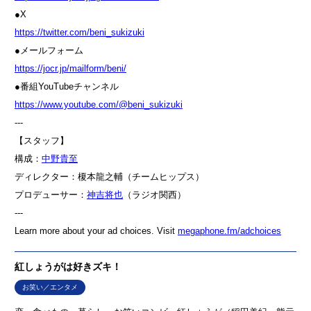
●X
⁠⁠⁠⁠⁠⁠⁠⁠⁠⁠⁠⁠⁠⁠https://twitter.com/beni_sukizuki⁠⁠⁠⁠⁠⁠⁠⁠⁠⁠⁠⁠⁠⁠
●メールフォーム
⁠⁠⁠⁠⁠⁠⁠⁠⁠⁠⁠⁠⁠⁠https://jocr.jp/mailform/beni/⁠⁠⁠⁠⁠⁠⁠⁠⁠⁠⁠⁠⁠⁠
●番組YouTubeチャンネル
⁠⁠⁠⁠⁠⁠⁠⁠⁠⁠⁠⁠⁠⁠https://www.youtube.com/@beni_sukizuki⁠⁠⁠⁠⁠⁠⁠⁠⁠⁠⁠⁠⁠⁠
---
【スタッフ】
構成：
⁠⁠⁠⁠⁠⁠⁠⁠⁠⁠⁠⁠⁠⁠中野貴至⁠⁠⁠⁠⁠⁠⁠⁠⁠⁠⁠⁠⁠⁠
ディレクター：榎本龍之輔（チームヒップス）
プロデューサー：
⁠⁠⁠⁠⁠⁠⁠⁠⁠⁠⁠⁠⁠⁠神吉将也⁠⁠⁠⁠⁠⁠⁠⁠⁠⁠⁠⁠⁠⁠
（ラジオ関西）
---
Learn more about your ad choices. Visit
megaphone.fm/adchoices
紅しょうがは好きズキ！
お笑い／エンタメ