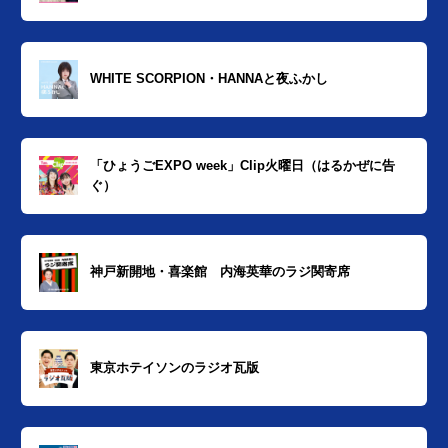
WHITE SCORPION・HANNAと夜ふかし
「ひょうごEXPO week」Clip火曜日（はるかぜに告
ぐ）
神戸新開地・喜楽館 内海英華のラジ関寄席
東京ホテイソンのラジオ瓦版