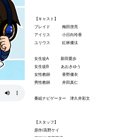
【キャスト】
ブレイド 梅田啓亮
アイリス 小日向玲香
ユリウス 紅林優汰
女生徒A 新田愛歩
女生徒B あおきゆう
女性教師 香野優衣
男性教師 井田真仁
番組ナビゲーター 津久井彩文
【スタッフ】
原作/高野ケイ