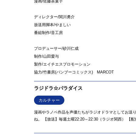
漫画/佐藤茶菓子
ディレクター/関川勇介
放送用脚本/やましい
番組制作/音工房
プロデューサー/砂川仁成
制作/山田愛与
製作/エイチエスプロモーション
協力/竹書房(バンブーコミックス) MARCOT
ラジドラ☆パラダイス
カルチャー
漫画やラノベ作品を声優たちがラジオドラマとしてお送り
ね。 【放送】毎週土曜22:20～22:30（ラジオ関西） 【