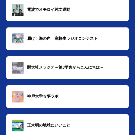
電波でオモロイ純文運動
届け！海の声 高校生ラジオコンテスト
関大社メラジオ～第3学舎からこんにちは～
神戸大学☆夢ラボ
正木明の地球にいいこと