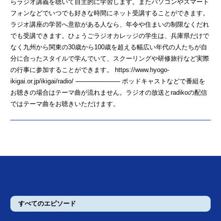
らラジオ講義を聴いて自主的に学習します。またパソコンやスマート
フォンなどでいつでも好きな時間にネット受講することができます。
ラジオ講座の学習へ意欲がある人なら、年令や住まいの制限なくだれ
でも受講できます。ひょうごラジオカレッジの学生は、兵庫県だけで
なく九州から関東の30歳から100歳を超える幅広い年代の人たちが自
分に合ったスタイルで学んでいて、スクーリングや研修旅行など実際
の行事に参加することができます。 https://www.hyogo-
ikigai.or.jp/ikigai/radio/ ────────── ポッドキャストなどで番組を
お聴きの場合はテーマ曲が流れません。ラジオの放送とradikoの配信
ではテーマ曲をお聴きいただけます。
すべてのエピソード