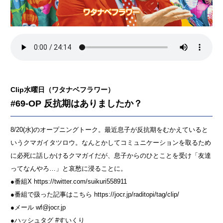
Clip水曜日（ワタナベフラワー）
#69-OP 反抗期はありましたか？
8/20(水)のオープニングトーク。最近息子が反抗期をむかえていると
いうクマガイタツロウ。なんとかしてコミュニケーションを取るため
に必死に話しかけるクマガイだが、息子からのひとことを受け「友達
ってなんやろ…」と哀愁に浸ることに。
●番組X https://twitter.com/suikuri558911
●番組で扱った記事はこちら https://jocr.jp/raditopi/tag/clip/
●メール wf@jocr.jp
●ハッシュタグ #すいくり