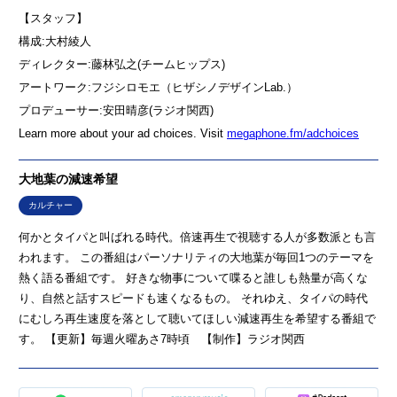
【スタッフ】
構成:⁠⁠大村綾人⁠⁠⁠⁠⁠⁠⁠⁠⁠⁠⁠⁠⁠⁠⁠⁠⁠⁠
ディレクター:藤林弘之(チームヒップス) ⁠⁠⁠⁠⁠⁠⁠⁠⁠⁠⁠⁠⁠⁠⁠⁠⁠⁠
アートワーク:フジシロモエ（ヒザシノデザインLab.）⁠⁠⁠⁠⁠⁠⁠⁠⁠⁠⁠⁠⁠⁠⁠⁠⁠⁠
プロデューサー:安田晴彦(ラジオ関西)⁠⁠⁠
Learn more about your ad choices. Visit
megaphone.fm/adchoices
大地葉の減速希望
カルチャー
何かとタイパと叫ばれる時代。倍速再生で視聴する人が多数派とも言
われます。 この番組はパーソナリティの大地葉が毎回1つのテーマを
熱く語る番組です。 好きな物事について喋ると誰しも熱量が高くな
り、自然と話すスピードも速くなるもの。 それゆえ、タイパの時代
にむしろ再生速度を落として聴いてほしい減速再生を希望する番組で
す。 【更新】毎週火曜あさ7時頃 【制作】ラジオ関西