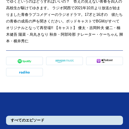
てゆくというのはどうすればいいの？ 答えの見えない青春を四人の
高校生が駆けてゆきます。 ラジオ関西で2021年10月より放送が始ま
りました青春ラブコメディーのラジオドラマ。17才と16才の 彼たち
の青春の成長の声を聞きください。ポッドキャストでBGMがすべて
オリジナルとなって再登場!! 【キャスト】 優太・吉岡幹夫 健二・楠
木健吾 陽菜・烏丸きなり 秋奈・阿部玲那 ナレーター・ケーちゃん 脚
本・横井秀仁
すべてのエピソード