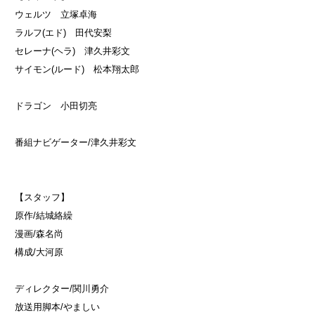
ウェルツ 立塚卓海
ラルフ(エド) 田代安梨
セレーナ(ヘラ) 津久井彩文
サイモン(ルード) 松本翔太郎
ドラゴン 小田切亮
番組ナビゲーター/津久井彩文
【スタッフ】
原作/結城絡繰
漫画/森名尚
構成/大河原
ディレクター/関川勇介
放送用脚本/やましい