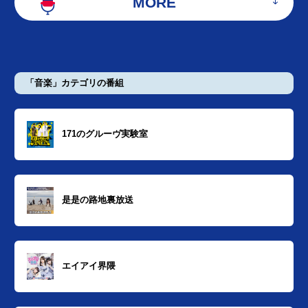
MORE
「音楽」カテゴリの番組
171のグルーヴ実験室
是是の路地裏放送
エイアイ界隈