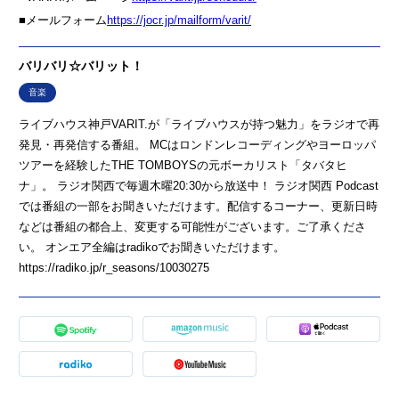
■メールフォーム
⁠https://jocr.jp/mailform/varit/⁠
バリバリ☆バリット！
音楽
ライブハウス神戸VARIT.が「ライブハウスが持つ魅力」をラジオで再
発見・再発信する番組。 MCはロンドンレコーディングやヨーロッパ
ツアーを経験したTHE TOMBOYSの元ボーカリスト「タバタヒ
ナ」。 ラジオ関西で毎週木曜20:30から放送中！ ラジオ関西 Podcast
では番組の一部をお聞きいただけます。配信するコーナー、更新日時
などは番組の都合上、変更する可能性がございます。ご了承くださ
い。 オンエア全編はradikoでお聞きいただけます。
https://radiko.jp/r_seasons/10030275