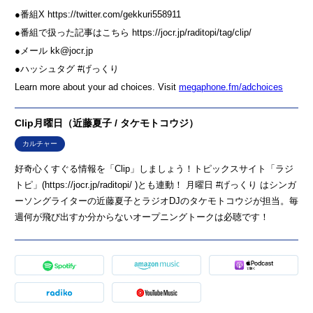
●番組X https://twitter.com/gekkuri558911
●番組で扱った記事はこちら https://jocr.jp/raditopi/tag/clip/
●メール kk@jocr.jp
●ハッシュタグ #げっくり
Learn more about your ad choices. Visit
megaphone.fm/adchoices
Clip月曜日（近藤夏子 / タケモトコウジ）
カルチャー
好奇心くすぐる情報を「Clip」しましょう！トピックスサイト「ラジ
トピ」(https://jocr.jp/raditopi/ )とも連動！ 月曜日 #げっくり はシンガ
ーソングライターの近藤夏子とラジオDJのタケモトコウジが担当。毎
週何が飛び出すか分からないオープニングトークは必聴です！