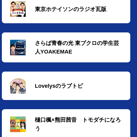
東京ホテイソンのラジオ瓦版
さらば青春の光 東ブクロの学生芸
人YOAKEMAE
Lovelysのラブトピ
樋口楓×熊田茜音 トモダチになろ
う