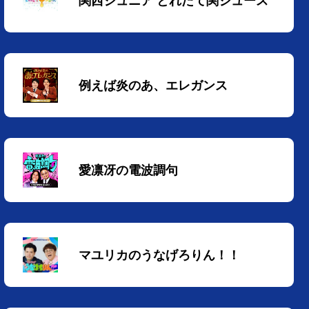
関西ジュニア とれたて関ジュース
例えば炎のあ、エレガンス
愛凛冴の電波調句
マユリカのうなげろりん！！