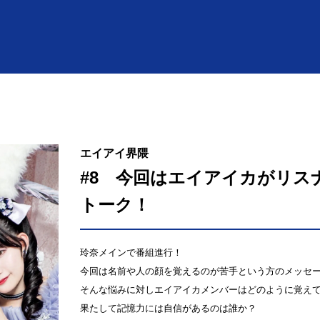
エイアイ界隈
#8 今回はエイアイカがリス
トーク！
玲奈メインで番組進行！
今回は名前や人の顔を覚えるのが苦手という方のメッセ
そんな悩みに対しエイアイカメンバーはどのように覚え
果たして記憶力には自信があるのは誰か？