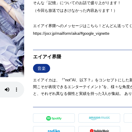
そんな「記憶」についてのお話で盛り上がります！
（今回も放送ではきけなかった内容あります！）
エイアイ界隈へのメッセージはこちら！どんどん送って
https://jocr.jp/mailform/aika/#google_vignette
エイアイ界隈
音楽
エイアイカは、『"not"AI、以下？』をコンセプトにし
間こそが表現できるエンターテイメント”を、様々な角度から
と、それぞれ異なる個性と実績を持った3人が集結。 あり