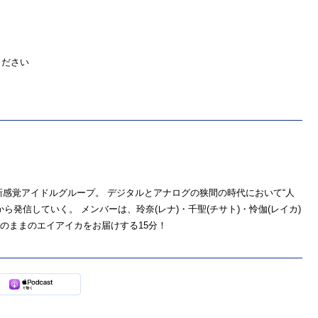
ください
た新感覚アイドルグループ。 デジタルとアナログの狭間の時代において“人
発信していく。 メンバーは、玲奈(レナ)・千聖(チサト)・怜伽(レイカ)
のままのエイアイカをお届けする15分！