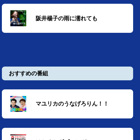
阪井楊子の雨に濡れても
おすすめの番組
マユリカのうなげろりん！！