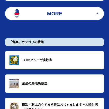
MORE
「音楽」カテゴリの番組
171のグルーヴ実験室
是是の路地裏放送
風次・村上のうずまき管におじゃまします～太陽と虎