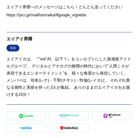
エイアイ界隈へのメッセージはこちら！どんどん送ってください
https://jocr.jp/mailform/aika/#google_vignette
エイアイ界隈
音楽
エイアイカは、『"not"AI、以下？』をコンセプトにした新感覚アイド
ルグループ。 デジタルとアナログの狭間の時代において“人間こそが
表現できるエンターテイメント”を、様々な角度から発信していく。
メンバーは、玲奈(レナ)・千聖(チサト)・怜伽(レイカ)と、それぞれ異
なる個性と実績を持った3人が集結。 ありのままのエイアイカをお届
けする15分！