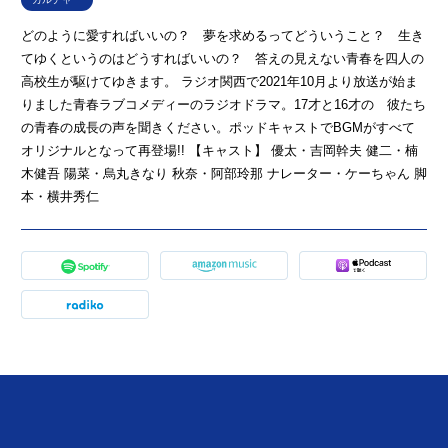
どのように愛すればいいの？ 夢を求めるってどういうこと？ 生き
てゆくというのはどうすればいいの？ 答えの見えない青春を四人の
高校生が駆けてゆきます。 ラジオ関西で2021年10月より放送が始ま
りました青春ラブコメディーのラジオドラマ。17才と16才の 彼たち
の青春の成長の声を聞きください。ポッドキャストでBGMがすべて
オリジナルとなって再登場!! 【キャスト】 優太・吉岡幹夫 健二・楠
木健吾 陽菜・烏丸きなり 秋奈・阿部玲那 ナレーター・ケーちゃん 脚
本・横井秀仁