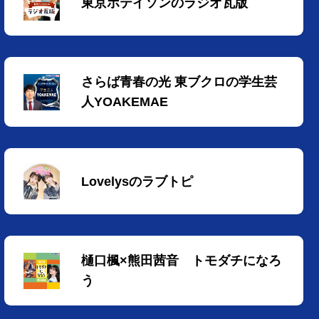
東京ホテイソンのラジオ瓦版
さらば青春の光 東ブクロの学生芸
人YOAKEMAE
Lovelysのラブトピ
樋口楓×熊田茜音 トモダチになろ
う