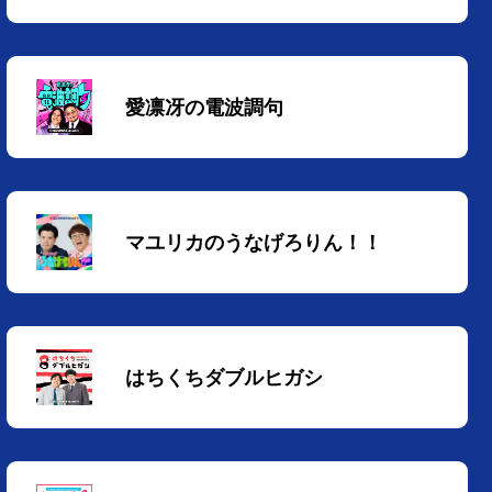
愛凛冴の電波調句
マユリカのうなげろりん！！
はちくちダブルヒガシ