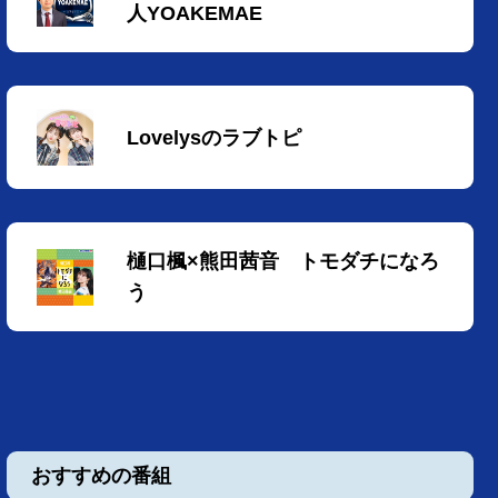
人YOAKEMAE
Lovelysのラブトピ
樋口楓×熊田茜音 トモダチになろ
う
おすすめの番組