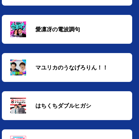
愛凛冴の電波調句
マユリカのうなげろりん！！
はちくちダブルヒガシ