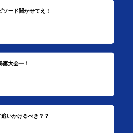
エピソード聞かせてえ！
名暴露大会ー！
て追いかけるべき？？