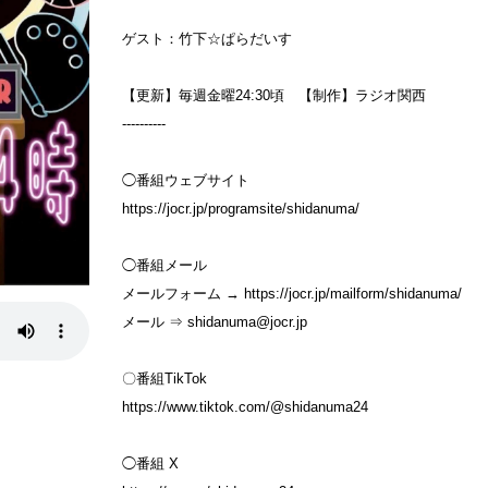
ゲスト：竹下☆ぱらだいす
【更新】毎週金曜24:30頃 【制作】ラジオ関西
----------
◯番組ウェブサイト
⁠https://jocr.jp/programsite/shidanuma/
◯番組メール
メールフォーム → https://jocr.jp/mailform/shidanuma/
メール ⇒ shidanuma@jocr.jp
〇番組TikTok
https://www.tiktok.com/@shidanuma24
◯番組 X