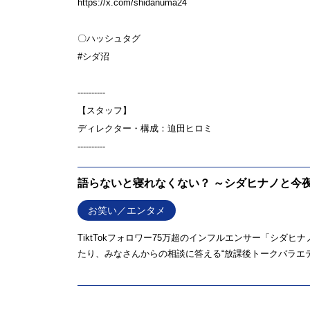
https://x.com/shidanuma24
〇ハッシュタグ
#シダ沼
----------
【スタッフ】
ディレクター・構成：迫田ヒロミ
----------
語らないと寝れなくない？ ～シダヒナノと今夜
お笑い／エンタメ
TiktTokフォロワー75万超のインフルエンサー「シ
たり、みなさんからの相談に答える“放課後トークバラエティ