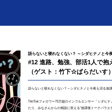
語らないと寝れなくない？ ～シダヒナノと今夜
#12 進路、勉強、部活1人
（ゲスト：竹下☆ぱらだいす
語らないと寝れなくない？～シダヒナノと今夜も沼る放課
TiktTokフォロワー75万超のインフルエンサー「シ
たり、みなさんからの相談に答える“放課後トークバラエテ