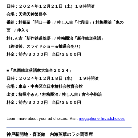
日時：２０２４年１２月２１日（土）１８時開演
会場：天満天神繁昌亭
番組：桂福留「開口一番」/ 桂しん吉「七段目」/ 桂梅團治「鬼の
面」/ 仲入り
桂しん吉「新作鉄道落語」/ 桂梅團治「新作鉄道落語」
（終演後、スライドショー＆抽選会あり）
料金：前売/３０００円 当日/３５００円
■「東西鉄道落語家大集合２０２４」
日時：２０２４年１２月１８日（水） １９時開演
会場：東京・中央区立日本橋社会教育会館
出演：柳屋小ゑん / 桂梅團治 / 桂しん吉 / 古今亭駒治
料金：前売/３０００円 当日/３５００円
Learn more about your ad choices. Visit
megaphone.fm/adchoices
神戸新開地・喜楽館 内海英華のラジ関寄席