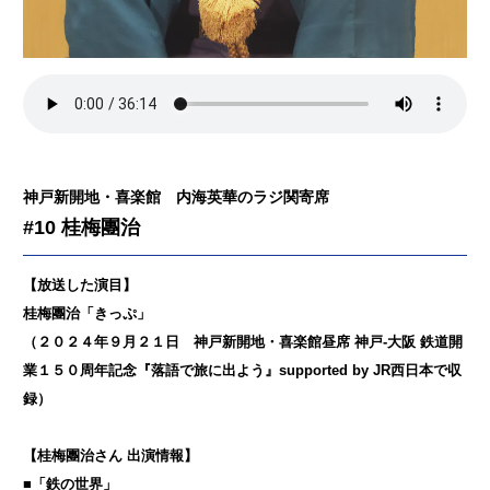
神戸新開地・喜楽館 内海英華のラジ関寄席
#10 桂梅團治
【放送した演目】
桂梅團治「きっぷ」
（２０２４年９月２１日 神戸新開地・喜楽館昼席 神戸-大阪 鉄道開
業１５０周年記念『落語で旅に出よう』supported by JR西日本で収
録）
【桂梅團治さん 出演情報】
■「鉄の世界」