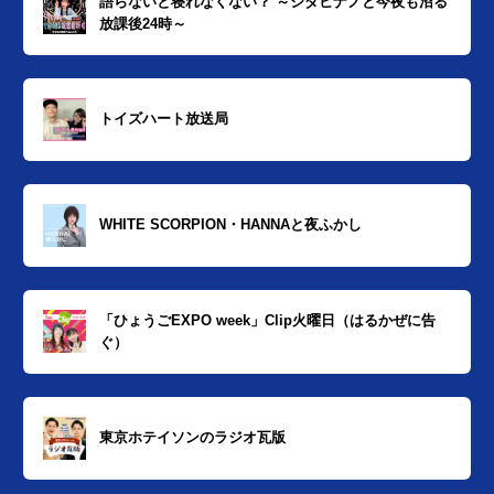
語らないと寝れなくない？ ～シダヒナノと今夜も沼る
放課後24時～
トイズハート放送局
WHITE SCORPION・HANNAと夜ふかし
「ひょうごEXPO week」Clip火曜日（はるかぜに告
ぐ）
東京ホテイソンのラジオ瓦版