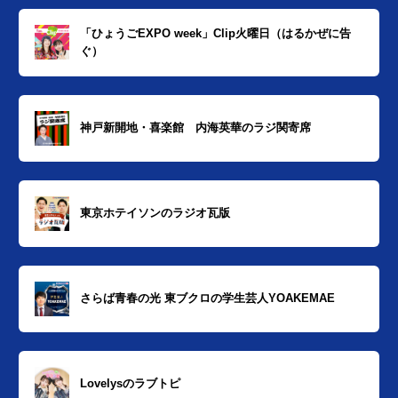
「ひょうごEXPO week」Clip火曜日（はるかぜに告
ぐ）
神戸新開地・喜楽館 内海英華のラジ関寄席
東京ホテイソンのラジオ瓦版
さらば青春の光 東ブクロの学生芸人YOAKEMAE
Lovelysのラブトピ