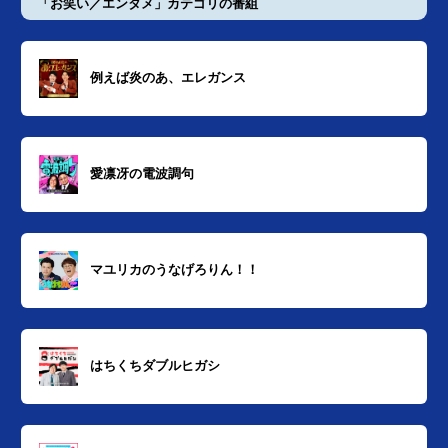
「お笑い／エンタメ」カテゴリの番組
例えば炎のあ、エレガンス
愛凛冴の電波調句
マユリカのうなげろりん！！
はちくちダブルヒガシ