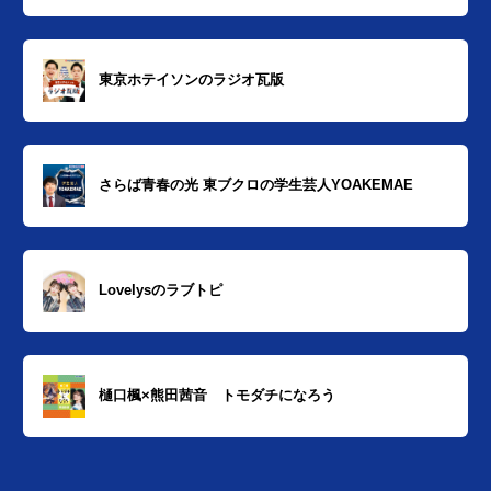
東京ホテイソンのラジオ瓦版
さらば青春の光 東ブクロの学生芸人YOAKEMAE
Lovelysのラブトピ
樋口楓×熊田茜音 トモダチになろう