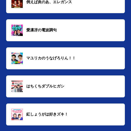
例えば炎のあ、エレガンス
愛凛冴の電波調句
マユリカのうなげろりん！！
はちくちダブルヒガシ
紅しょうがは好きズキ！