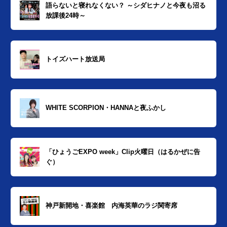
語らないと寝れなくない？ ～シダヒナノと今夜も沼る
放課後24時～
トイズハート放送局
WHITE SCORPION・HANNAと夜ふかし
「ひょうごEXPO week」Clip火曜日（はるかぜに告
ぐ）
神戸新開地・喜楽館 内海英華のラジ関寄席