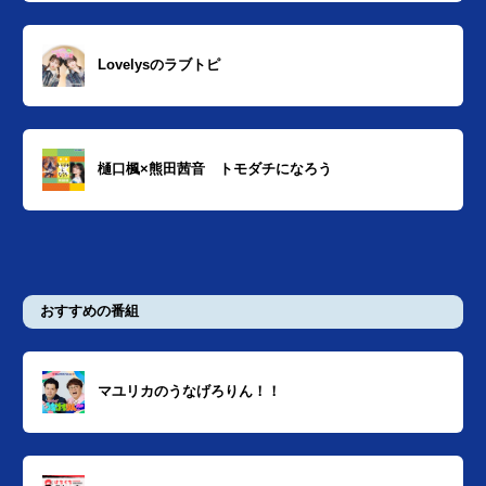
Lovelysのラブトピ
樋口楓×熊田茜音 トモダチになろう
おすすめの番組
マユリカのうなげろりん！！