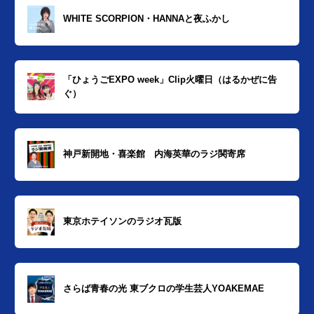
WHITE SCORPION・HANNAと夜ふかし
「ひょうごEXPO week」Clip火曜日（はるかぜに告
ぐ）
神戸新開地・喜楽館 内海英華のラジ関寄席
東京ホテイソンのラジオ瓦版
さらば青春の光 東ブクロの学生芸人YOAKEMAE