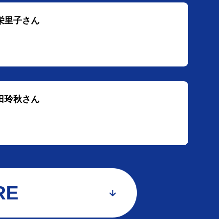
浦栄里子さん
多田玲秋さん
RE