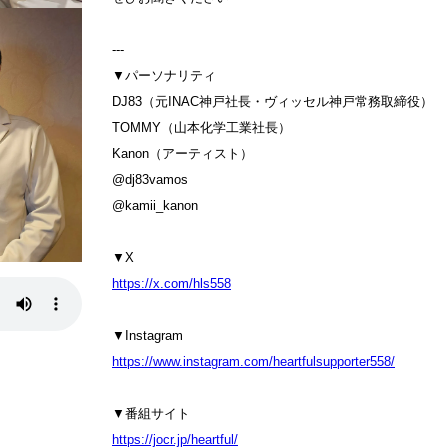
---
▼パーソナリティ
DJ83（元INAC神戸社長・ヴィッセル神戸常務取締役）
TOMMY（山本化学工業社長）
Kanon（アーティスト）
@dj83vamos
@kamii_kanon
▼X
https://x.com/hls558
▼Instagram
https://www.instagram.com/heartfulsupporter558/
▼番組サイト
https://jocr.jp/heartful/