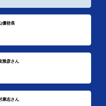
山優校長
野波雅彦さん
木村康志さん