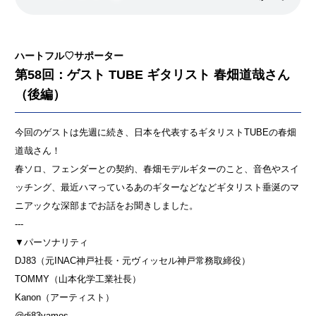
ハートフル♡サポーター
第58回：ゲスト TUBE ギタリスト 春畑道哉さん
（後編）
今回のゲストは先週に続き、日本を代表するギタリストTUBEの春畑
道哉さん！
春ソロ、フェンダーとの契約、春畑モデルギターのこと、音色やスイ
ッチング、最近ハマっているあのギターなどなどギタリスト垂涎のマ
ニアックな深部までお話をお聞きしました。
---
▼パーソナリティ
DJ83（元INAC神戸社長・元ヴィッセル神戸常務取締役）
TOMMY（山本化学工業社長）
Kanon（アーティスト）
@dj83vamos