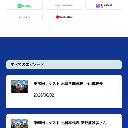
すべてのエピソード
第70回：ゲスト 尽誠学園高校 下山優校長
2026/08/02
第69回：ゲスト 元日本代表 伊野波雅彦さん