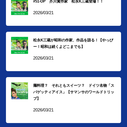
#51-OP 芥川賞作家 松永K三蔵登場！！
2026/03/21
松永K三蔵が昭和の作家、作品を語る！【やっぴ
ー！昭和は続くよどこまでも】
2026/03/21
麺料理？ それともスイーツ？ ドイツ名物「ス
パゲッティアイス」【サマンサのワールドトリッ
プ】
2026/03/21