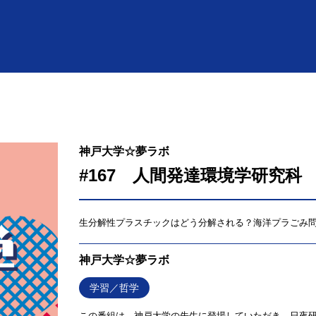
神戸大学☆夢ラボ
#167 人間発達環境学研究科 
生分解性プラスチックはどう分解される？海洋プラごみ
神戸大学☆夢ラボ
学習／哲学
この番組は、神戸大学の先生に登場していただき、日夜