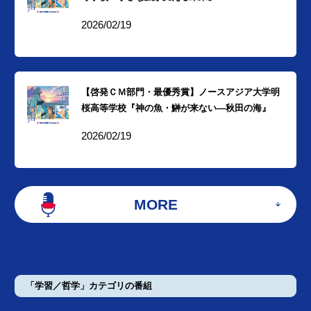
2026/02/19
【啓発ＣＭ部門・最優秀賞】ノースアジア大学明
桜高等学校『神の魚・鰰が来ない―秋田の海』
2026/02/19
MORE
「学習／哲学」カテゴリの番組