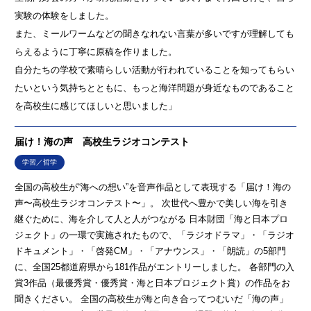
実験の体験をしました。
また、ミールワームなどの聞きなれない言葉が多いですが理解しても
らえるように丁寧に原稿を作りました。
自分たちの学校で素晴らしい活動が行われていることを知ってもらい
たいという気持ちとともに、もっと海洋問題が身近なものであること
を高校生に感じてほしいと思いました」
届け！海の声 高校生ラジオコンテスト
学習／哲学
全国の高校生が“海への想い”を音声作品として表現する「届け！海の
声〜高校生ラジオコンテスト〜」。 次世代へ豊かで美しい海を引き
継ぐために、海を介して人と人がつながる 日本財団「海と日本プロ
ジェクト」の一環で実施されたもので、「ラジオドラマ」・「ラジオ
ドキュメント」・「啓発CM」・「アナウンス」・「朗読」の5部門
に、全国25都道府県から181作品がエントリーしました。 各部門の入
賞3作品（最優秀賞・優秀賞・海と日本プロジェクト賞）の作品をお
聞きください。 全国の高校生が海と向き合ってつむいだ「海の声」