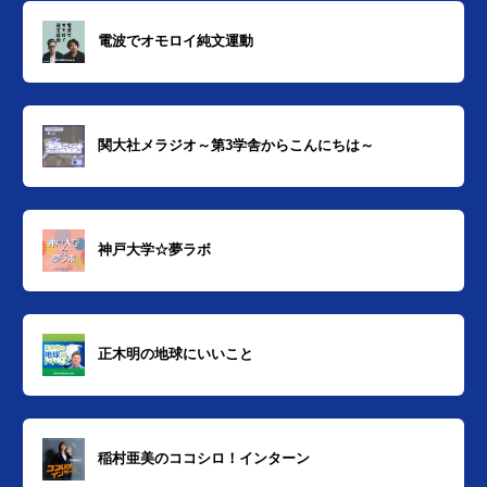
電波でオモロイ純文運動
関大社メラジオ～第3学舎からこんにちは～
神戸大学☆夢ラボ
正木明の地球にいいこと
稲村亜美のココシロ！インターン