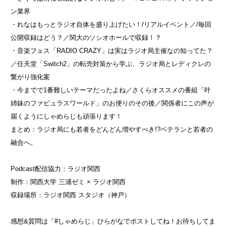
ン業界
・れなはもっとラジオ自体を盛り上げたい！/リアルイベント／/毎回
公開収録はどう？／関大のソシオホールで収録！？
・音楽フェス「RADIO CRAZY」は実はラジオ局主催なの知ってた？
／任天堂「Switch2」の転売対策から学ぶ、ラジオ局とレディクレの
繋がり強化案
・今までで1番難しいテーマだったよね／さくらオススメの番組「叶
姉妹のファビュラスワールド」のお便りのその後／関係者にこの声が
届くようにしゃめらじも頑張ります！
まとめ：ラジオ局にも若者をどんどん増やすべき!?ベテランと若者の
融合へ。
Podcast配信協力：ラジオ関西
制作：関西大学 三浦ゼミ × ラジオ関西
収録場所：ラジオ関西 スタジオ（神戸）
感想&質問は「#しゃめらじ」ひらがなでポストしてね！お待ちしてま