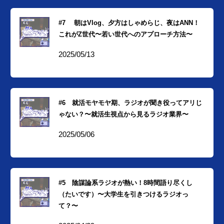
#7 朝はVlog、夕方はしゃめらじ、夜はANN！
これがZ世代〜若い世代へのアプローチ方法〜
2025/05/13
#6 就活モヤモヤ期、ラジオが聞き役ってアリじ
ゃない？〜就活生視点から見るラジオ業界〜
2025/05/06
#5 陰謀論系ラジオが熱い！8時間語り尽くし
（たいです）〜大学生を引きつけるラジオっ
て？〜