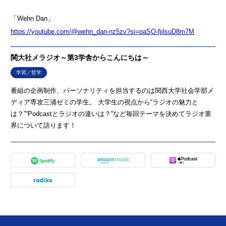
「Wehn Dan」
https://youtube.com/@wehn_dan-nz5zv?si=paSO-fjilsuD8m7M
関大社メラジオ～第3学舎からこんにちは～
学習／哲学
番組の企画制作、パーソナリティを担当するのは関西大学社会学部メ
ディア専攻三浦ゼミの学生。 大学生の視点から“ラジオの魅力と
は？”“Podcastとラジオの違いは？”など毎回テーマを決めてラジオ業
界について語ります！