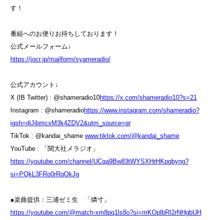
す！
番組へのお便りお待ちしております！
公式メールフォーム↓
https://jocr.jp/mailform/syameradio/
公式アカウント↓
X (IB Twitter) : @shameradio10
https://x.com/shameradio10?s=21
Instagram : @shameradio
https://www.instagram.com/shameradio?
igsh=djJjbmcxM3k4ZDV2&utm_source=qr
TikTok : @kandai_shame
www.tiktok.com/@kandai_shame
YouTube : 「関大社メラジオ」
https://youtube.com/channel/UCqa9Bw83tWYSXHrHKpqbyng?
si=PQkL3FRo0rRqOkJg
●楽曲提供：三浦ゼミ生 「燐寸」
https://youtube.com/@match-xm8pq1ls8o?si=mKOplbRI2rNHgbUH