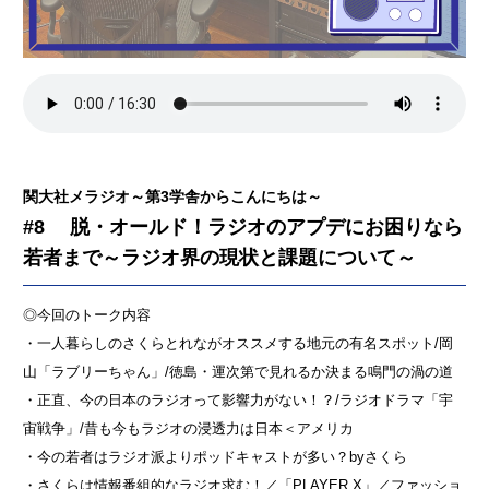
関大社メラジオ～第3学舎からこんにちは～
#8 脱・オールド！ラジオのアプデにお困りなら
若者まで～ラジオ界の現状と課題について～
◎今回のトーク内容
・一人暮らしのさくらとれながオススメする地元の有名スポット/岡
山「ラブリーちゃん」/徳島・運次第で見れるか決まる鳴門の渦の道
・正直、今の日本のラジオって影響力がない！？/ラジオドラマ「宇
宙戦争」/昔も今もラジオの浸透力は日本＜アメリカ
・今の若者はラジオ派よりポッドキャストが多い？byさくら
・さくらは情報番組的なラジオ求む！／「PLAYER X」／ファッショ