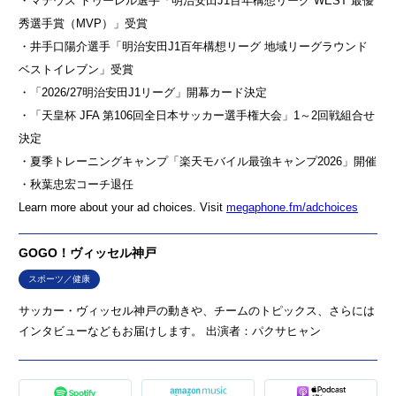
・マテウス トゥーレル選手「明治安田J1百年構想リーグ WEST 最優
秀選手賞（MVP）」受賞
・井手口陽介選手「明治安田J1百年構想リーグ 地域リーグラウンド
ベストイレブン」受賞
・「2026/27明治安田J1リーグ」開幕カード決定
・「天皇杯 JFA 第106回全日本サッカー選手権大会」1～2回戦組合せ
決定
・夏季トレーニングキャンプ「楽天モバイル最強キャンプ2026」開催
・秋葉忠宏コーチ退任
Learn more about your ad choices. Visit
megaphone.fm/adchoices
GOGO！ヴィッセル神戸
スポーツ／健康
サッカー・ヴィッセル神戸の動きや、チームのトピックス、さらには
インタビューなどもお届けします。 出演者：パクサヒャン