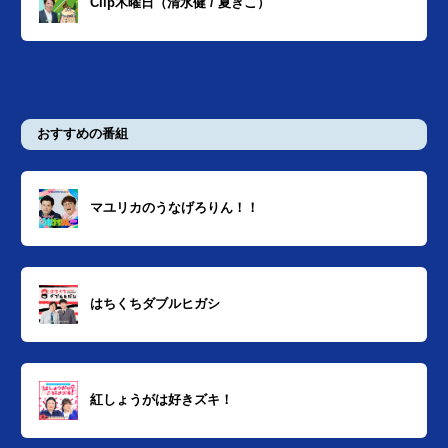
Clip木曜日（清水健 / 夏きこ）
おすすめの番組
マユリカのうなげろりん！！
はちくちダブルヒガシ
紅しょうがは好きズキ！