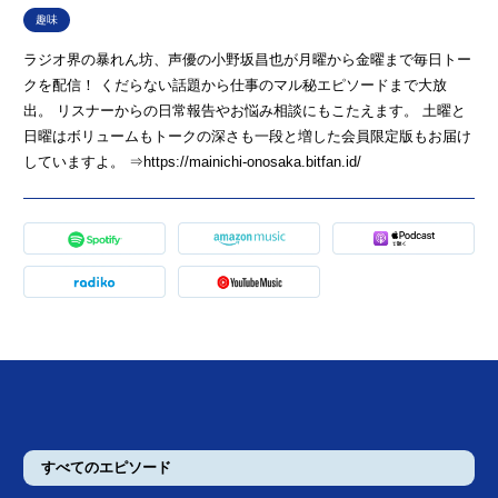
趣味
ラジオ界の暴れん坊、声優の小野坂昌也が月曜から金曜まで毎日トー
クを配信！ くだらない話題から仕事のマル秘エピソードまで大放
出。 リスナーからの日常報告やお悩み相談にもこたえます。 土曜と
日曜はボリュームもトークの深さも一段と増した会員限定版もお届け
していますよ。 ⇒https://mainichi-onosaka.bitfan.id/
すべてのエピソード