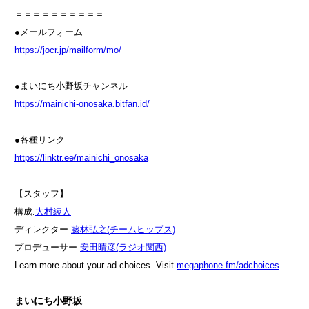
＝＝＝＝＝＝＝＝＝＝
●メールフォーム
⁠⁠⁠⁠⁠⁠⁠⁠⁠⁠⁠⁠⁠⁠⁠⁠⁠⁠⁠⁠⁠⁠⁠⁠⁠⁠⁠⁠⁠⁠⁠⁠⁠⁠⁠⁠⁠⁠⁠⁠⁠⁠⁠⁠⁠⁠⁠⁠⁠⁠⁠⁠⁠⁠⁠⁠⁠⁠⁠⁠⁠⁠⁠⁠⁠⁠⁠⁠⁠⁠⁠⁠⁠⁠⁠⁠⁠⁠⁠⁠⁠⁠⁠⁠⁠⁠⁠⁠⁠⁠⁠⁠⁠⁠⁠⁠⁠⁠⁠⁠⁠⁠⁠⁠⁠⁠⁠⁠⁠⁠⁠⁠⁠⁠⁠⁠⁠⁠⁠⁠⁠⁠⁠⁠⁠⁠⁠⁠⁠⁠⁠⁠⁠⁠⁠⁠⁠⁠⁠⁠⁠⁠⁠⁠⁠⁠⁠⁠⁠⁠⁠⁠⁠⁠⁠⁠⁠⁠⁠⁠⁠⁠⁠⁠⁠⁠⁠⁠⁠⁠⁠⁠⁠⁠⁠⁠⁠⁠⁠⁠⁠⁠⁠⁠⁠⁠https://jocr.jp/mailform/mo/⁠⁠⁠⁠⁠⁠⁠⁠⁠⁠⁠⁠⁠⁠⁠⁠⁠⁠⁠⁠⁠⁠⁠⁠⁠⁠⁠⁠⁠⁠⁠⁠⁠⁠⁠⁠⁠⁠⁠⁠⁠⁠⁠⁠⁠⁠⁠⁠⁠⁠⁠⁠⁠⁠⁠⁠⁠⁠⁠⁠⁠⁠⁠⁠⁠⁠⁠⁠⁠⁠⁠⁠⁠⁠⁠⁠⁠⁠⁠⁠⁠⁠⁠⁠⁠⁠⁠⁠⁠⁠⁠⁠⁠⁠⁠⁠⁠⁠⁠⁠⁠⁠⁠⁠⁠⁠⁠⁠⁠⁠⁠⁠⁠⁠⁠⁠⁠⁠⁠⁠⁠⁠⁠⁠⁠⁠⁠⁠⁠⁠⁠⁠⁠⁠⁠⁠⁠⁠⁠⁠⁠⁠⁠⁠⁠⁠⁠⁠⁠⁠⁠⁠⁠⁠⁠⁠⁠⁠⁠⁠⁠⁠⁠⁠⁠⁠⁠⁠⁠⁠⁠⁠⁠⁠⁠⁠⁠⁠⁠⁠⁠⁠⁠⁠⁠⁠
●まいにち小野坂チャンネル
⁠⁠⁠⁠⁠⁠⁠⁠⁠⁠⁠⁠⁠⁠⁠⁠⁠⁠⁠⁠⁠⁠⁠⁠⁠⁠⁠⁠⁠⁠⁠⁠⁠⁠⁠⁠⁠⁠⁠⁠⁠⁠⁠⁠⁠⁠⁠⁠⁠⁠⁠⁠⁠⁠⁠⁠⁠⁠⁠⁠⁠⁠⁠⁠⁠⁠⁠⁠⁠⁠⁠⁠⁠⁠⁠⁠⁠⁠⁠⁠⁠⁠⁠⁠⁠⁠⁠⁠⁠⁠⁠⁠⁠⁠⁠⁠⁠⁠⁠⁠⁠⁠⁠⁠⁠⁠⁠⁠⁠⁠⁠⁠⁠⁠⁠⁠⁠⁠⁠⁠⁠⁠⁠⁠⁠⁠⁠⁠⁠⁠⁠⁠⁠⁠⁠⁠⁠⁠⁠⁠⁠⁠⁠⁠⁠⁠⁠⁠⁠⁠⁠⁠⁠⁠⁠⁠⁠⁠⁠⁠⁠⁠⁠⁠⁠⁠⁠⁠⁠⁠⁠⁠⁠⁠⁠⁠⁠⁠⁠⁠⁠⁠⁠⁠⁠⁠https://mainichi-onosaka.bitfan.id/⁠⁠⁠⁠⁠⁠⁠⁠⁠⁠⁠⁠⁠⁠⁠⁠⁠⁠⁠⁠⁠⁠⁠⁠⁠⁠⁠⁠⁠⁠⁠⁠⁠⁠⁠⁠⁠⁠⁠⁠⁠⁠⁠⁠⁠⁠⁠⁠⁠⁠⁠⁠⁠⁠⁠⁠⁠⁠⁠⁠⁠⁠⁠⁠⁠⁠⁠⁠⁠⁠⁠⁠⁠⁠⁠⁠⁠⁠⁠⁠⁠⁠⁠⁠⁠⁠⁠⁠⁠⁠⁠⁠⁠⁠⁠⁠⁠⁠⁠⁠⁠⁠⁠⁠⁠⁠⁠⁠⁠⁠⁠⁠⁠⁠⁠⁠⁠⁠⁠⁠⁠⁠⁠⁠⁠⁠⁠⁠⁠⁠⁠⁠⁠⁠⁠⁠⁠⁠⁠⁠⁠⁠⁠⁠⁠⁠⁠⁠⁠⁠⁠⁠⁠⁠⁠⁠⁠⁠⁠⁠⁠⁠⁠⁠⁠⁠⁠⁠⁠⁠⁠⁠⁠⁠⁠⁠⁠⁠⁠⁠⁠⁠⁠⁠⁠⁠
●各種リンク
⁠⁠⁠⁠⁠⁠⁠⁠⁠⁠⁠⁠⁠⁠⁠⁠⁠⁠⁠⁠⁠⁠⁠⁠⁠⁠⁠⁠⁠⁠⁠⁠⁠⁠⁠⁠⁠⁠⁠⁠⁠⁠⁠⁠⁠⁠⁠⁠⁠⁠⁠⁠⁠⁠⁠⁠⁠⁠⁠⁠⁠⁠⁠⁠⁠⁠⁠⁠⁠⁠⁠⁠⁠⁠⁠⁠⁠⁠⁠⁠⁠⁠⁠⁠⁠⁠⁠⁠⁠⁠⁠⁠⁠⁠⁠⁠⁠⁠⁠⁠⁠⁠⁠⁠⁠⁠⁠⁠⁠⁠⁠⁠⁠⁠⁠⁠⁠⁠⁠⁠⁠⁠⁠⁠⁠⁠⁠⁠⁠⁠⁠⁠⁠⁠⁠⁠⁠⁠⁠⁠⁠⁠⁠⁠⁠⁠⁠⁠⁠⁠⁠⁠⁠⁠⁠⁠⁠⁠⁠⁠⁠⁠⁠⁠⁠⁠⁠⁠⁠⁠⁠⁠⁠⁠⁠⁠⁠⁠⁠⁠⁠⁠⁠⁠⁠⁠https://linktr.ee/mainichi_onosaka⁠⁠⁠⁠⁠⁠⁠⁠⁠⁠⁠⁠⁠⁠⁠⁠⁠⁠⁠⁠⁠⁠⁠⁠⁠⁠⁠⁠⁠⁠⁠⁠⁠⁠⁠⁠⁠⁠⁠⁠⁠⁠⁠⁠⁠⁠⁠⁠⁠⁠⁠⁠⁠⁠⁠⁠⁠⁠⁠⁠⁠⁠⁠⁠⁠⁠⁠⁠⁠⁠⁠⁠⁠⁠⁠⁠⁠⁠⁠⁠⁠⁠⁠⁠⁠⁠⁠⁠⁠⁠⁠⁠⁠⁠⁠⁠⁠⁠⁠⁠⁠⁠⁠⁠⁠⁠⁠⁠⁠⁠⁠⁠⁠⁠⁠⁠⁠⁠⁠⁠⁠⁠⁠⁠⁠⁠⁠⁠⁠⁠⁠⁠⁠⁠⁠⁠⁠⁠⁠⁠⁠⁠⁠⁠⁠⁠⁠⁠⁠⁠⁠⁠⁠⁠⁠⁠⁠⁠⁠⁠⁠⁠⁠⁠⁠⁠⁠⁠⁠⁠⁠⁠⁠⁠⁠⁠⁠⁠⁠⁠⁠⁠⁠⁠⁠⁠
【スタッフ】
構成:
⁠⁠⁠⁠⁠⁠⁠⁠⁠⁠⁠⁠⁠⁠⁠⁠⁠⁠⁠⁠⁠⁠⁠⁠⁠⁠⁠⁠⁠⁠⁠⁠⁠⁠⁠⁠⁠⁠⁠⁠⁠⁠⁠⁠⁠⁠⁠⁠⁠⁠⁠⁠⁠⁠⁠⁠⁠⁠⁠⁠⁠⁠⁠⁠⁠⁠⁠⁠⁠⁠⁠⁠⁠⁠⁠⁠⁠⁠⁠⁠⁠⁠⁠⁠⁠⁠⁠⁠⁠⁠⁠⁠⁠⁠⁠⁠⁠⁠⁠⁠⁠⁠⁠⁠⁠⁠⁠⁠⁠⁠⁠⁠⁠⁠⁠⁠⁠⁠⁠⁠⁠⁠⁠⁠⁠⁠⁠⁠⁠⁠⁠⁠⁠⁠⁠⁠⁠⁠⁠⁠⁠⁠⁠⁠⁠⁠⁠⁠⁠⁠⁠⁠⁠⁠⁠⁠⁠⁠⁠⁠⁠⁠⁠⁠⁠⁠⁠⁠⁠⁠⁠⁠⁠⁠⁠⁠⁠⁠⁠⁠⁠⁠⁠⁠⁠⁠大村綾人⁠⁠⁠⁠⁠⁠⁠⁠⁠⁠⁠⁠⁠⁠⁠⁠⁠⁠⁠⁠⁠⁠⁠⁠⁠⁠⁠⁠⁠⁠⁠⁠⁠⁠⁠⁠⁠⁠⁠⁠⁠⁠⁠⁠⁠⁠⁠⁠⁠⁠⁠⁠⁠⁠⁠⁠⁠⁠⁠⁠⁠⁠⁠⁠⁠⁠⁠⁠⁠⁠⁠⁠⁠⁠⁠⁠⁠⁠⁠⁠⁠⁠⁠⁠⁠⁠⁠⁠⁠⁠⁠⁠⁠⁠⁠⁠⁠⁠⁠⁠⁠⁠⁠⁠⁠⁠⁠⁠⁠⁠⁠⁠⁠⁠⁠⁠⁠⁠⁠⁠⁠⁠⁠⁠⁠⁠⁠⁠⁠⁠⁠⁠⁠⁠⁠⁠⁠⁠⁠⁠⁠⁠⁠⁠⁠⁠⁠⁠⁠⁠⁠⁠⁠⁠⁠⁠⁠⁠⁠⁠⁠⁠⁠⁠⁠⁠⁠⁠⁠⁠⁠⁠⁠⁠⁠⁠⁠⁠⁠⁠⁠⁠⁠⁠⁠⁠
ディレクター:
⁠⁠⁠⁠⁠⁠⁠⁠⁠⁠⁠⁠⁠⁠⁠⁠⁠⁠⁠⁠⁠⁠⁠⁠⁠⁠⁠⁠⁠⁠⁠⁠⁠⁠⁠⁠⁠⁠⁠⁠⁠⁠⁠⁠⁠⁠⁠⁠⁠⁠⁠⁠⁠⁠⁠⁠⁠⁠⁠⁠⁠⁠⁠⁠⁠⁠⁠⁠⁠⁠⁠⁠⁠⁠⁠⁠⁠⁠⁠⁠⁠⁠⁠⁠⁠⁠⁠⁠⁠⁠⁠⁠⁠⁠⁠⁠⁠⁠⁠⁠⁠⁠⁠⁠⁠⁠⁠⁠⁠⁠⁠⁠⁠⁠⁠⁠⁠⁠⁠⁠⁠⁠⁠⁠⁠⁠⁠⁠⁠⁠⁠⁠⁠⁠⁠⁠⁠⁠⁠⁠⁠⁠⁠⁠⁠⁠⁠⁠⁠⁠⁠⁠⁠⁠⁠⁠⁠⁠⁠⁠⁠⁠⁠⁠⁠⁠⁠⁠⁠⁠⁠⁠⁠⁠⁠⁠⁠⁠⁠⁠⁠⁠⁠⁠⁠⁠藤林弘之(チームヒップス)⁠⁠⁠⁠⁠⁠⁠⁠⁠⁠⁠⁠⁠⁠⁠⁠⁠⁠⁠⁠⁠⁠⁠⁠⁠⁠⁠⁠⁠⁠⁠⁠⁠⁠⁠⁠⁠⁠⁠⁠⁠⁠⁠⁠⁠⁠⁠⁠⁠⁠⁠⁠⁠⁠⁠⁠⁠⁠⁠⁠⁠⁠⁠⁠⁠⁠⁠⁠⁠⁠⁠⁠⁠⁠⁠⁠⁠⁠⁠⁠⁠⁠⁠⁠⁠⁠⁠⁠⁠⁠⁠⁠⁠⁠⁠⁠⁠⁠⁠⁠⁠⁠⁠⁠⁠⁠⁠⁠⁠⁠⁠⁠⁠⁠⁠⁠⁠⁠⁠⁠⁠⁠⁠⁠⁠⁠⁠⁠⁠⁠⁠⁠⁠⁠⁠⁠⁠⁠⁠⁠⁠⁠⁠⁠⁠⁠⁠⁠⁠⁠⁠⁠⁠⁠⁠⁠⁠⁠⁠⁠⁠⁠⁠⁠⁠⁠⁠⁠⁠⁠⁠⁠⁠⁠⁠⁠⁠⁠⁠⁠⁠⁠⁠⁠⁠⁠
プロデューサー:
⁠⁠⁠⁠⁠⁠⁠⁠⁠⁠⁠⁠⁠⁠⁠⁠⁠⁠⁠⁠⁠⁠⁠⁠⁠⁠⁠⁠⁠⁠⁠⁠⁠⁠⁠⁠⁠⁠⁠⁠⁠⁠⁠⁠⁠⁠⁠⁠⁠⁠⁠⁠⁠⁠⁠⁠⁠⁠⁠⁠⁠⁠⁠⁠⁠⁠⁠⁠⁠⁠⁠⁠⁠⁠⁠⁠⁠⁠⁠⁠⁠⁠⁠⁠⁠⁠⁠⁠⁠⁠⁠⁠⁠⁠⁠⁠⁠⁠⁠⁠⁠⁠⁠⁠⁠⁠⁠⁠⁠⁠⁠⁠⁠⁠⁠⁠⁠⁠⁠⁠⁠⁠⁠⁠⁠⁠⁠⁠⁠⁠⁠⁠⁠⁠⁠⁠⁠⁠⁠⁠⁠⁠⁠⁠⁠⁠⁠⁠⁠⁠⁠⁠⁠⁠⁠⁠⁠⁠⁠⁠⁠⁠⁠⁠⁠⁠⁠⁠⁠⁠⁠⁠⁠⁠⁠⁠⁠⁠⁠⁠⁠⁠⁠⁠⁠⁠安田晴彦(ラジオ関西)⁠⁠⁠⁠⁠⁠⁠⁠⁠⁠⁠⁠⁠⁠⁠⁠⁠⁠⁠⁠⁠⁠⁠⁠⁠⁠⁠⁠⁠⁠⁠⁠⁠⁠⁠⁠⁠⁠⁠⁠⁠⁠⁠⁠⁠⁠⁠⁠⁠⁠⁠⁠⁠⁠⁠⁠⁠⁠⁠⁠⁠⁠⁠⁠⁠⁠⁠⁠
Learn more about your ad choices. Visit
megaphone.fm/adchoices
まいにち小野坂