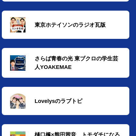
東京ホテイソンのラジオ瓦版
さらば青春の光 東ブクロの学生芸
人YOAKEMAE
Lovelysのラブトピ
樋口楓×熊田茜音 トモダチになろ