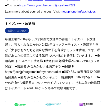
■YouTube
⁠⁠⁠⁠⁠⁠⁠⁠⁠⁠⁠⁠⁠⁠⁠⁠⁠⁠⁠⁠⁠⁠⁠⁠⁠⁠⁠⁠⁠⁠https://www.youtube.com/@toysheart221⁠⁠⁠⁠⁠⁠⁠⁠⁠⁠
Learn more about your ad choices. Visit
megaphone.fm/adchoices
トイズハート放送局
お笑い／エンタメ
毎週土曜26:30からラジオ関西で放送中の番組「トイズハート放送
局」。芸人・みなみかわと2.5次元ロックアーティスト・逢瀬アキラ
が「大きなお友だちと健全な男の子を育成するラジオ番組」です。私
達があなたの欲望に応える気持ちいい番組を発信していきます。 ■番
組名称 トイズハート放送局 ■放送日時 毎週土曜26:30～27:00(ラジオ
関西） ■出演者 みなみかわ／逢瀬アキラ ■番組HP
https://jocr.jp/programsite/toysheartradio/ ■聴取方法 毎週月曜12:00最
新回更新 ■備考 みなみかわのレギュラー出演以降、2021年5月1日OA
分の#44から最新回までをアーカイブしています。 それ以前の放送回
はトイズハートYouTubeチャンネルで聴取可能です。