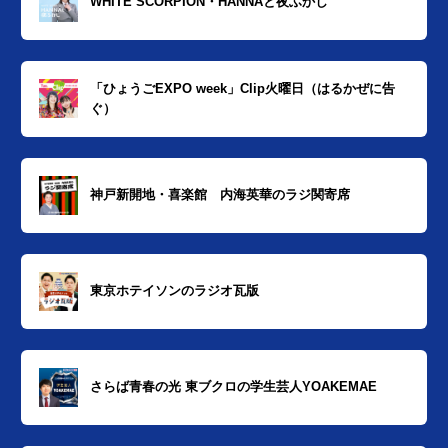
WHITE SCORPION・HANNAと夜ふかし
「ひょうごEXPO week」Clip火曜日（はるかぜに告
ぐ）
神戸新開地・喜楽館 内海英華のラジ関寄席
東京ホテイソンのラジオ瓦版
さらば青春の光 東ブクロの学生芸人YOAKEMAE