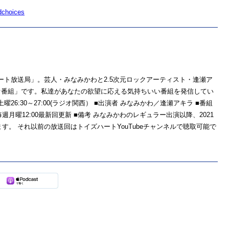
dchoices
ハート放送局」。芸人・みなみかわと2.5次元ロックアーティスト・逢瀬ア
オ番組」です。私達があなたの欲望に応える気持ちいい番組を発信してい
26:30～27:00(ラジオ関西） ■出演者 みなみかわ／逢瀬アキラ ■番組
radio/ ■聴取方法 毎週月曜12:00最新回更新 ■備考 みなみかわのレギュラー出演以降、2021
ます。 それ以前の放送回はトイズハートYouTubeチャンネルで聴取可能で