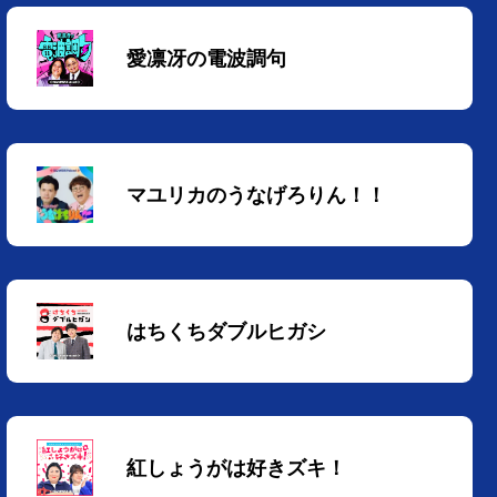
愛凛冴の電波調句
マユリカのうなげろりん！！
はちくちダブルヒガシ
紅しょうがは好きズキ！