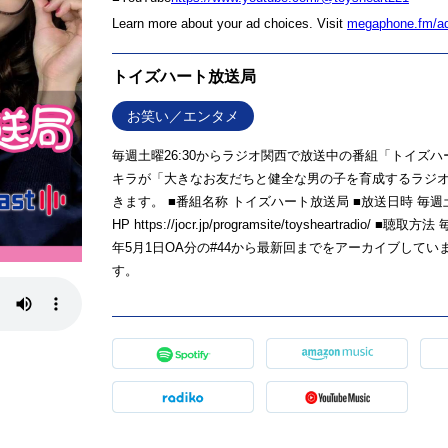
Learn more about your ad choices. Visit
megaphone.fm/a
トイズハート放送局
お笑い／エンタメ
毎週土曜26:30からラジオ関西で放送中の番組「トイズ
キラが「大きなお友だちと健全な男の子を育成するラジ
きます。 ■番組名称 トイズハート放送局 ■放送日時 毎週土曜
HP https://jocr.jp/programsite/toysheart
年5月1日OA分の#44から最新回までをアーカイブしてい
す。