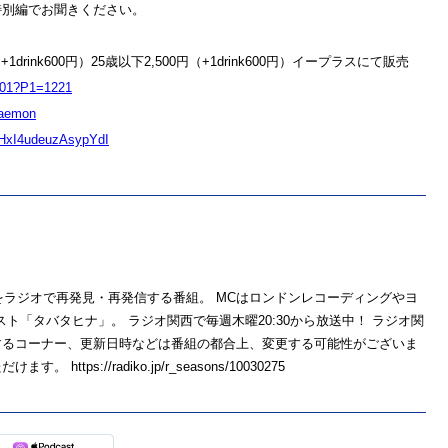
特別編でお聞きください。
円（+1drink600円）25歳以下2,500円（+1drink600円）イープラスにて販売
1001?P1=1221
baemon
=HxI4udeuzAsypYdI
」をラジオで再発見・再発信する番組。 MCはロンドンレコーディングやヨ
スト「タバタヒナ」。 ラジオ関西で毎週木曜20:30から放送中！ ラジオ関
配信するコーナー、更新日時などは番組の都合上、変更する可能性がございま
tps://radiko.jp/r_seasons/10030275