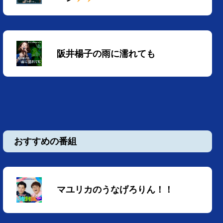
阪井楊子の雨に濡れても
おすすめの番組
マユリカのうなげろりん！！