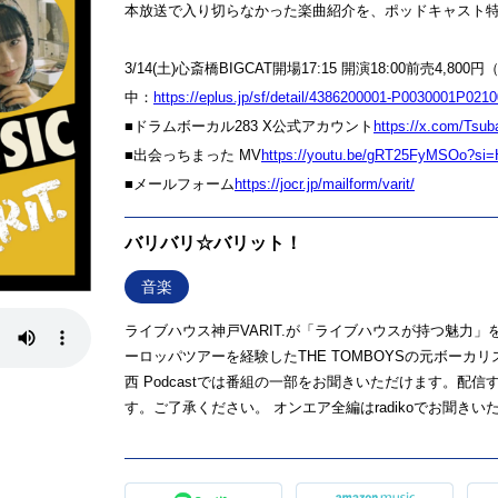
本放送で入り切らなかった楽曲紹介を、ポッドキャスト
3/14(土)心斎橋BIGCAT開場17:15 開演18:00前売4,800
中：
https://eplus.jp/sf/detail/4386200001-P0030001P02
■ドラムボーカル283 X公式アカウント
https://x.com/Tsu
■出会っちまった MV
https://youtu.be/gRT25FyMSOo?si
■メールフォーム
⁠https://jocr.jp/mailform/varit/⁠
バリバリ☆バリット！
音楽
ライブハウス神戸VARIT.が「ライブハウスが持つ魅力
ーロッパツアーを経験したTHE TOMBOYSの元ボーカリ
西 Podcastでは番組の一部をお聞きいただけます。
す。ご了承ください。 オンエア全編はradikoでお聞きいただけます。 ht