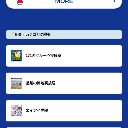
MORE
「音楽」カテゴリの番組
171のグルーヴ実験室
是是の路地裏放送
エイアイ界隈