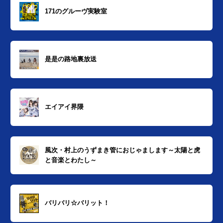
171のグルーヴ実験室
是是の路地裏放送
エイアイ界隈
風次・村上のうずまき管におじゃまします～太陽と虎
と音楽とわたし～
バリバリ☆バリット！