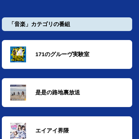
「音楽」カテゴリの番組
171のグルーヴ実験室
是是の路地裏放送
エイアイ界隈