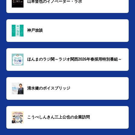
山本晋也のイノベーター・ラボ
神戸放談
ほんまのラジ関～ラジオ関西2026年春採用特別番組～
清水健のボイスブリッジ
こうべしんきん三上公也の企業訪問