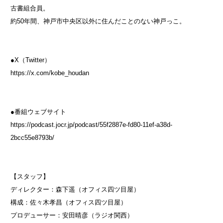
古書組合員。
約50年間、神戸市中央区以外に住んだことのない神戸っこ。
●X（Twitter）
https://x.com/kobe_houdan
●番組ウェブサイト
https://podcast.jocr.jp/podcast/55f2887e-fd80-11ef-a38d-
2bcc55e8793b/
【スタッフ】
ディレクター：森下遥（オフィス四ツ目屋）
構成：佐々木孝昌（オフィス四ツ目屋）
プロデューサー：安田晴彦（ラジオ関西）