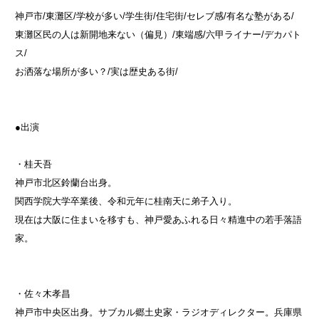
神戸市/東灘区/学校が多い/学生街/住宅街/セレブ感/有名な塾がある/
東灘区民の人は新開地来ない（偏見）/東端感/六甲ライナー/デカパト
ス/
お洒落な場所が多い？/実は歴史ある街/
●出演
・桂天吾
神戸市北区鈴蘭台出身。
関西学院大学卒業後、令和元年に桂南天に弟子入り。
現在は大阪に住まいを移すも、神戸愛あふれる日々精進中の若手落語
家。
・佐々木孝昌
神戸市中央区出身。サブカル郷土史家・ラジオディレクター。兵庫県