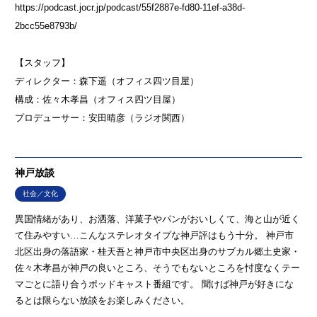
https://podcast.jocr.jp/podcast/55f2887e-fd80-11ef-a38d-
2bcc55e8793b/
【スタッフ】
ディレクター：森下遥（オフィス四ツ目屋）
構成：佐々木孝昌（オフィス四ツ目屋）
プロデューサー：安田晴彦（ラジオ関西）
神戸放談
社会／文化
異国情緒があり、お洒落、洋菓子やパンがおいしくて、海と山が近く
て住みやすい…こんなステレオタイプな神戸評はもう十分。 神戸市
北区出身の落語家・桂天吾と神戸市中央区出身のサブカル郷土史家・
佐々木孝昌が神戸の良いところ、そうでもないところを忖度なくテー
マごとに語り合うポッドキャスト番組です。 聞けば神戸が好きにな
るとは限らない放談をお楽しみください。