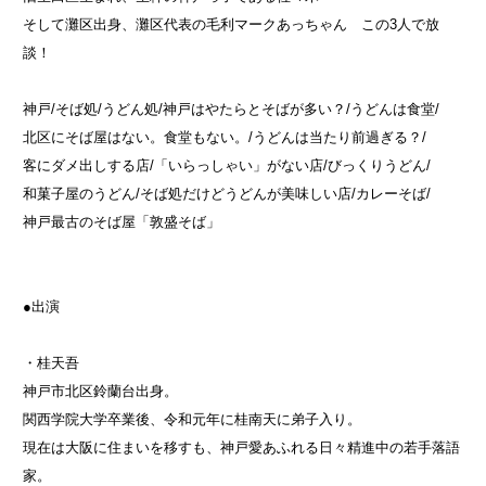
そして灘区出身、灘区代表の毛利マークあっちゃん この3人で放
談！
神戸/そば処/うどん処/神戸はやたらとそばが多い？/うどんは食堂/
北区にそば屋はない。食堂もない。/うどんは当たり前過ぎる？/
客にダメ出しする店/「いらっしゃい」がない店/びっくりうどん/
和菓子屋のうどん/そば処だけどうどんが美味しい店/カレーそば/
神戸最古のそば屋「敦盛そば」
●出演
・桂天吾
神戸市北区鈴蘭台出身。
関西学院大学卒業後、令和元年に桂南天に弟子入り。
現在は大阪に住まいを移すも、神戸愛あふれる日々精進中の若手落語
家。