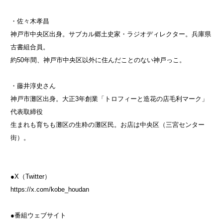
・佐々木孝昌
神戸市中央区出身。サブカル郷土史家・ラジオディレクター。兵庫県
古書組合員。
約50年間、神戸市中央区以外に住んだことのない神戸っこ。
・藤井淳史さん
神戸市灘区出身。大正3年創業「トロフィーと造花の店毛利マーク」
代表取締役
生まれも育ちも灘区の生粋の灘区民。お店は中央区（三宮センター
街）。
●X（Twitter）
https://x.com/kobe_houdan
●番組ウェブサイト