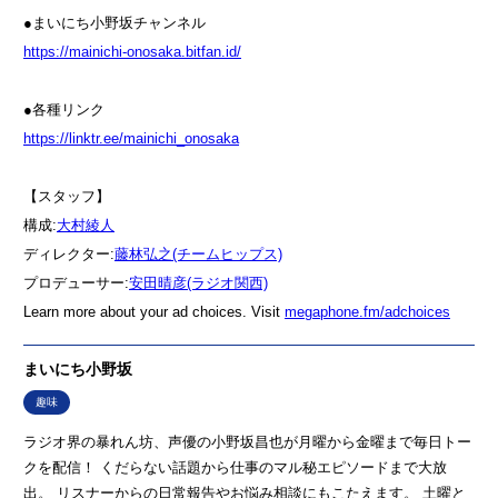
●まいにち小野坂チャンネル
⁠⁠⁠⁠⁠⁠⁠⁠⁠⁠⁠⁠⁠⁠⁠⁠⁠⁠⁠⁠⁠⁠⁠⁠⁠⁠⁠⁠⁠⁠⁠⁠⁠⁠⁠⁠⁠⁠⁠⁠⁠⁠⁠⁠⁠⁠⁠⁠⁠⁠⁠⁠⁠⁠⁠⁠⁠⁠⁠⁠⁠⁠⁠⁠⁠⁠⁠⁠⁠⁠⁠⁠⁠⁠⁠⁠⁠⁠⁠⁠⁠⁠⁠⁠⁠⁠⁠⁠⁠⁠⁠⁠⁠⁠⁠⁠⁠⁠⁠⁠⁠⁠⁠⁠⁠⁠⁠⁠⁠⁠⁠⁠⁠⁠⁠⁠⁠⁠⁠⁠⁠⁠⁠⁠⁠⁠⁠⁠⁠⁠⁠⁠⁠⁠⁠⁠⁠⁠⁠⁠⁠⁠⁠⁠⁠⁠⁠⁠⁠⁠⁠⁠⁠⁠⁠⁠⁠⁠⁠⁠⁠⁠⁠⁠⁠⁠⁠⁠⁠⁠⁠⁠⁠⁠⁠⁠⁠⁠⁠⁠⁠⁠⁠⁠⁠⁠⁠⁠⁠⁠⁠⁠⁠⁠⁠⁠⁠https://mainichi-onosaka.bitfan.id/⁠⁠⁠⁠⁠⁠⁠⁠⁠⁠⁠⁠⁠⁠⁠⁠⁠⁠⁠⁠⁠⁠⁠⁠⁠⁠⁠⁠⁠⁠⁠⁠⁠⁠⁠⁠⁠⁠⁠⁠⁠⁠⁠⁠⁠⁠⁠⁠⁠⁠⁠⁠⁠⁠⁠⁠⁠⁠⁠⁠⁠⁠⁠⁠⁠⁠⁠⁠⁠⁠⁠⁠⁠⁠⁠⁠⁠⁠⁠⁠⁠⁠⁠⁠⁠⁠⁠⁠⁠⁠⁠⁠⁠⁠⁠⁠⁠⁠⁠⁠⁠⁠⁠⁠⁠⁠⁠⁠⁠⁠⁠⁠⁠⁠⁠⁠⁠⁠⁠⁠⁠⁠⁠⁠⁠⁠⁠⁠⁠⁠⁠⁠⁠⁠⁠⁠⁠⁠⁠⁠⁠⁠⁠⁠⁠⁠⁠⁠⁠⁠⁠⁠⁠⁠⁠⁠⁠⁠⁠⁠⁠⁠⁠⁠⁠⁠⁠⁠⁠⁠⁠⁠⁠⁠⁠⁠⁠⁠⁠⁠⁠⁠⁠⁠⁠⁠⁠⁠⁠⁠⁠⁠⁠⁠⁠⁠⁠
●各種リンク
⁠⁠⁠⁠⁠⁠⁠⁠⁠⁠⁠⁠⁠⁠⁠⁠⁠⁠⁠⁠⁠⁠⁠⁠⁠⁠⁠⁠⁠⁠⁠⁠⁠⁠⁠⁠⁠⁠⁠⁠⁠⁠⁠⁠⁠⁠⁠⁠⁠⁠⁠⁠⁠⁠⁠⁠⁠⁠⁠⁠⁠⁠⁠⁠⁠⁠⁠⁠⁠⁠⁠⁠⁠⁠⁠⁠⁠⁠⁠⁠⁠⁠⁠⁠⁠⁠⁠⁠⁠⁠⁠⁠⁠⁠⁠⁠⁠⁠⁠⁠⁠⁠⁠⁠⁠⁠⁠⁠⁠⁠⁠⁠⁠⁠⁠⁠⁠⁠⁠⁠⁠⁠⁠⁠⁠⁠⁠⁠⁠⁠⁠⁠⁠⁠⁠⁠⁠⁠⁠⁠⁠⁠⁠⁠⁠⁠⁠⁠⁠⁠⁠⁠⁠⁠⁠⁠⁠⁠⁠⁠⁠⁠⁠⁠⁠⁠⁠⁠⁠⁠⁠⁠⁠⁠⁠⁠⁠⁠⁠⁠⁠⁠⁠⁠⁠⁠⁠⁠⁠⁠⁠⁠⁠⁠⁠⁠⁠https://linktr.ee/mainichi_onosaka⁠⁠⁠⁠⁠⁠⁠⁠⁠⁠⁠⁠⁠⁠⁠⁠⁠⁠⁠⁠⁠⁠⁠⁠⁠⁠⁠⁠⁠⁠⁠⁠⁠⁠⁠⁠⁠⁠⁠⁠⁠⁠⁠⁠⁠⁠⁠⁠⁠⁠⁠⁠⁠⁠⁠⁠⁠⁠⁠⁠⁠⁠⁠⁠⁠⁠⁠⁠⁠⁠⁠⁠⁠⁠⁠⁠⁠⁠⁠⁠⁠⁠⁠⁠⁠⁠⁠⁠⁠⁠⁠⁠⁠⁠⁠⁠⁠⁠⁠⁠⁠⁠⁠⁠⁠⁠⁠⁠⁠⁠⁠⁠⁠⁠⁠⁠⁠⁠⁠⁠⁠⁠⁠⁠⁠⁠⁠⁠⁠⁠⁠⁠⁠⁠⁠⁠⁠⁠⁠⁠⁠⁠⁠⁠⁠⁠⁠⁠⁠⁠⁠⁠⁠⁠⁠⁠⁠⁠⁠⁠⁠⁠⁠⁠⁠⁠⁠⁠⁠⁠⁠⁠⁠⁠⁠⁠⁠⁠⁠⁠⁠⁠⁠⁠⁠⁠⁠⁠⁠⁠⁠⁠⁠⁠⁠⁠⁠
【スタッフ】
構成:
⁠⁠⁠⁠⁠⁠⁠⁠⁠⁠⁠⁠⁠⁠⁠⁠⁠⁠⁠⁠⁠⁠⁠⁠⁠⁠⁠⁠⁠⁠⁠⁠⁠⁠⁠⁠⁠⁠⁠⁠⁠⁠⁠⁠⁠⁠⁠⁠⁠⁠⁠⁠⁠⁠⁠⁠⁠⁠⁠⁠⁠⁠⁠⁠⁠⁠⁠⁠⁠⁠⁠⁠⁠⁠⁠⁠⁠⁠⁠⁠⁠⁠⁠⁠⁠⁠⁠⁠⁠⁠⁠⁠⁠⁠⁠⁠⁠⁠⁠⁠⁠⁠⁠⁠⁠⁠⁠⁠⁠⁠⁠⁠⁠⁠⁠⁠⁠⁠⁠⁠⁠⁠⁠⁠⁠⁠⁠⁠⁠⁠⁠⁠⁠⁠⁠⁠⁠⁠⁠⁠⁠⁠⁠⁠⁠⁠⁠⁠⁠⁠⁠⁠⁠⁠⁠⁠⁠⁠⁠⁠⁠⁠⁠⁠⁠⁠⁠⁠⁠⁠⁠⁠⁠⁠⁠⁠⁠⁠⁠⁠⁠⁠⁠⁠⁠⁠⁠⁠⁠⁠⁠⁠⁠⁠⁠⁠⁠大村綾人⁠⁠⁠⁠⁠⁠⁠⁠⁠⁠⁠⁠⁠⁠⁠⁠⁠⁠⁠⁠⁠⁠⁠⁠⁠⁠⁠⁠⁠⁠⁠⁠⁠⁠⁠⁠⁠⁠⁠⁠⁠⁠⁠⁠⁠⁠⁠⁠⁠⁠⁠⁠⁠⁠⁠⁠⁠⁠⁠⁠⁠⁠⁠⁠⁠⁠⁠⁠⁠⁠⁠⁠⁠⁠⁠⁠⁠⁠⁠⁠⁠⁠⁠⁠⁠⁠⁠⁠⁠⁠⁠⁠⁠⁠⁠⁠⁠⁠⁠⁠⁠⁠⁠⁠⁠⁠⁠⁠⁠⁠⁠⁠⁠⁠⁠⁠⁠⁠⁠⁠⁠⁠⁠⁠⁠⁠⁠⁠⁠⁠⁠⁠⁠⁠⁠⁠⁠⁠⁠⁠⁠⁠⁠⁠⁠⁠⁠⁠⁠⁠⁠⁠⁠⁠⁠⁠⁠⁠⁠⁠⁠⁠⁠⁠⁠⁠⁠⁠⁠⁠⁠⁠⁠⁠⁠⁠⁠⁠⁠⁠⁠⁠⁠⁠⁠⁠⁠⁠⁠⁠⁠⁠⁠⁠⁠⁠⁠
ディレクター:
⁠⁠⁠⁠⁠⁠⁠⁠⁠⁠⁠⁠⁠⁠⁠⁠⁠⁠⁠⁠⁠⁠⁠⁠⁠⁠⁠⁠⁠⁠⁠⁠⁠⁠⁠⁠⁠⁠⁠⁠⁠⁠⁠⁠⁠⁠⁠⁠⁠⁠⁠⁠⁠⁠⁠⁠⁠⁠⁠⁠⁠⁠⁠⁠⁠⁠⁠⁠⁠⁠⁠⁠⁠⁠⁠⁠⁠⁠⁠⁠⁠⁠⁠⁠⁠⁠⁠⁠⁠⁠⁠⁠⁠⁠⁠⁠⁠⁠⁠⁠⁠⁠⁠⁠⁠⁠⁠⁠⁠⁠⁠⁠⁠⁠⁠⁠⁠⁠⁠⁠⁠⁠⁠⁠⁠⁠⁠⁠⁠⁠⁠⁠⁠⁠⁠⁠⁠⁠⁠⁠⁠⁠⁠⁠⁠⁠⁠⁠⁠⁠⁠⁠⁠⁠⁠⁠⁠⁠⁠⁠⁠⁠⁠⁠⁠⁠⁠⁠⁠⁠⁠⁠⁠⁠⁠⁠⁠⁠⁠⁠⁠⁠⁠⁠⁠⁠⁠⁠⁠⁠⁠⁠⁠⁠⁠⁠⁠藤林弘之(チームヒップス)⁠⁠⁠⁠⁠⁠⁠⁠⁠⁠⁠⁠⁠⁠⁠⁠⁠⁠⁠⁠⁠⁠⁠⁠⁠⁠⁠⁠⁠⁠⁠⁠⁠⁠⁠⁠⁠⁠⁠⁠⁠⁠⁠⁠⁠⁠⁠⁠⁠⁠⁠⁠⁠⁠⁠⁠⁠⁠⁠⁠⁠⁠⁠⁠⁠⁠⁠⁠⁠⁠⁠⁠⁠⁠⁠⁠⁠⁠⁠⁠⁠⁠⁠⁠⁠⁠⁠⁠⁠⁠⁠⁠⁠⁠⁠⁠⁠⁠⁠⁠⁠⁠⁠⁠⁠⁠⁠⁠⁠⁠⁠⁠⁠⁠⁠⁠⁠⁠⁠⁠⁠⁠⁠⁠⁠⁠⁠⁠⁠⁠⁠⁠⁠⁠⁠⁠⁠⁠⁠⁠⁠⁠⁠⁠⁠⁠⁠⁠⁠⁠⁠⁠⁠⁠⁠⁠⁠⁠⁠⁠⁠⁠⁠⁠⁠⁠⁠⁠⁠⁠⁠⁠⁠⁠⁠⁠⁠⁠⁠⁠⁠⁠⁠⁠⁠⁠⁠⁠⁠⁠⁠⁠⁠⁠⁠⁠⁠
プロデューサー:
⁠⁠⁠⁠⁠⁠⁠⁠⁠⁠⁠⁠⁠⁠⁠⁠⁠⁠⁠⁠⁠⁠⁠⁠⁠⁠⁠⁠⁠⁠⁠⁠⁠⁠⁠⁠⁠⁠⁠⁠⁠⁠⁠⁠⁠⁠⁠⁠⁠⁠⁠⁠⁠⁠⁠⁠⁠⁠⁠⁠⁠⁠⁠⁠⁠⁠⁠⁠⁠⁠⁠⁠⁠⁠⁠⁠⁠⁠⁠⁠⁠⁠⁠⁠⁠⁠⁠⁠⁠⁠⁠⁠⁠⁠⁠⁠⁠⁠⁠⁠⁠⁠⁠⁠⁠⁠⁠⁠⁠⁠⁠⁠⁠⁠⁠⁠⁠⁠⁠⁠⁠⁠⁠⁠⁠⁠⁠⁠⁠⁠⁠⁠⁠⁠⁠⁠⁠⁠⁠⁠⁠⁠⁠⁠⁠⁠⁠⁠⁠⁠⁠⁠⁠⁠⁠⁠⁠⁠⁠⁠⁠⁠⁠⁠⁠⁠⁠⁠⁠⁠⁠⁠⁠⁠⁠⁠⁠⁠⁠⁠⁠⁠⁠⁠⁠⁠⁠⁠⁠⁠⁠⁠⁠⁠⁠⁠⁠安田晴彦(ラジオ関西)⁠⁠⁠⁠⁠⁠⁠⁠⁠⁠⁠⁠⁠⁠⁠⁠⁠⁠⁠⁠⁠⁠⁠⁠⁠⁠⁠⁠⁠⁠⁠⁠⁠⁠⁠⁠⁠⁠⁠⁠⁠⁠⁠⁠⁠⁠⁠⁠⁠⁠⁠⁠⁠⁠⁠⁠⁠⁠⁠⁠⁠⁠⁠⁠⁠⁠⁠⁠⁠⁠⁠
Learn more about your ad choices. Visit
megaphone.fm/adchoices
まいにち小野坂
趣味
ラジオ界の暴れん坊、声優の小野坂昌也が月曜から金曜まで毎日トー
クを配信！ くだらない話題から仕事のマル秘エピソードまで大放
出。 リスナーからの日常報告やお悩み相談にもこたえます。 土曜と