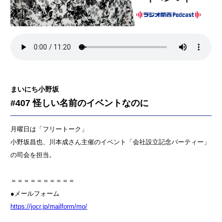
まいにち小野坂
#407 怪しい名前のイベントなのに
月曜日は「フリートーク」
小野坂昌也、川本成さん主催のイベント「会社設立記念パーティー」
の司会を担当。
＝＝＝＝＝＝＝＝＝＝
●メールフォーム
⁠⁠⁠⁠⁠⁠⁠⁠⁠⁠⁠⁠⁠⁠⁠⁠⁠⁠⁠⁠⁠⁠⁠⁠⁠⁠⁠⁠⁠⁠⁠⁠⁠⁠⁠⁠⁠⁠⁠⁠⁠⁠⁠⁠⁠⁠⁠⁠⁠⁠⁠⁠⁠⁠⁠⁠⁠⁠⁠⁠⁠⁠⁠⁠⁠⁠⁠⁠⁠⁠⁠⁠⁠⁠⁠⁠⁠⁠⁠⁠⁠⁠⁠⁠⁠⁠⁠⁠⁠⁠⁠⁠⁠⁠⁠⁠⁠⁠⁠⁠⁠⁠⁠⁠⁠⁠⁠⁠⁠⁠⁠⁠⁠⁠⁠⁠⁠⁠⁠⁠⁠⁠⁠⁠⁠⁠⁠⁠⁠⁠⁠⁠⁠⁠⁠⁠⁠⁠⁠⁠⁠⁠⁠⁠⁠⁠⁠⁠⁠⁠⁠⁠⁠⁠⁠⁠⁠⁠⁠⁠⁠⁠⁠⁠⁠⁠⁠⁠⁠⁠⁠⁠⁠⁠⁠⁠⁠⁠⁠⁠⁠⁠⁠⁠⁠⁠⁠⁠⁠⁠⁠⁠⁠⁠⁠⁠⁠https://jocr.jp/mailform/mo/⁠⁠⁠⁠⁠⁠⁠⁠⁠⁠⁠⁠⁠⁠⁠⁠⁠⁠⁠⁠⁠⁠⁠⁠⁠⁠⁠⁠⁠⁠⁠⁠⁠⁠⁠⁠⁠⁠⁠⁠⁠⁠⁠⁠⁠⁠⁠⁠⁠⁠⁠⁠⁠⁠⁠⁠⁠⁠⁠⁠⁠⁠⁠⁠⁠⁠⁠⁠⁠⁠⁠⁠⁠⁠⁠⁠⁠⁠⁠⁠⁠⁠⁠⁠⁠⁠⁠⁠⁠⁠⁠⁠⁠⁠⁠⁠⁠⁠⁠⁠⁠⁠⁠⁠⁠⁠⁠⁠⁠⁠⁠⁠⁠⁠⁠⁠⁠⁠⁠⁠⁠⁠⁠⁠⁠⁠⁠⁠⁠⁠⁠⁠⁠⁠⁠⁠⁠⁠⁠⁠⁠⁠⁠⁠⁠⁠⁠⁠⁠⁠⁠⁠⁠⁠⁠⁠⁠⁠⁠⁠⁠⁠⁠⁠⁠⁠⁠⁠⁠⁠⁠⁠⁠⁠⁠⁠⁠⁠⁠⁠⁠⁠⁠⁠⁠⁠⁠⁠⁠⁠⁠⁠⁠⁠⁠⁠⁠