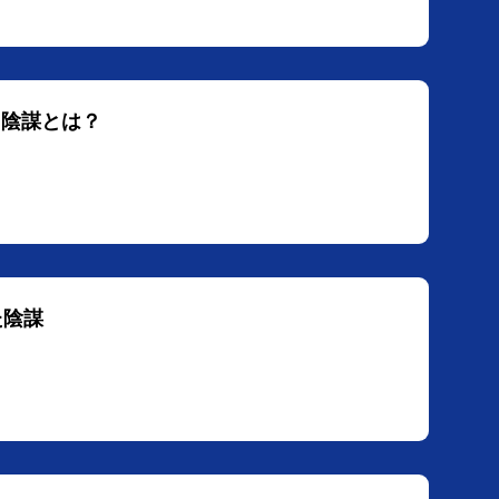
た陰謀とは？
た陰謀