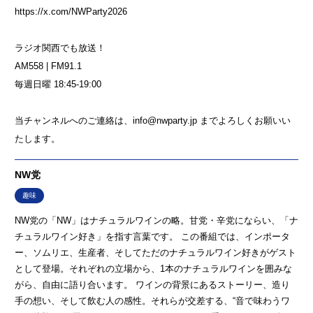
https://x.com/NWParty2026
ラジオ関西でも放送！
AM558 | FM91.1
毎週日曜 18:45-19:00
当チャンネルへのご連絡は、info@nwparty.jp までよろしくお願いい
たします。
NW党
趣味
NW党の「NW」はナチュラルワインの略。甘党・辛党にならい、「ナ
チュラルワイン好き」を指す言葉です。 この番組では、インポータ
ー、ソムリエ、生産者、そしてただのナチュラルワイン好きがゲスト
として登場。それぞれの立場から、1本のナチュラルワインを囲みな
がら、自由に語り合います。 ワインの背景にあるストーリー、造り
手の想い、そして飲む人の感性。それらが交差する、“音で味わうワ