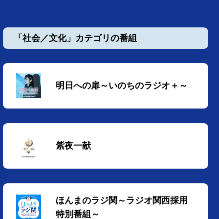
「社会／文化」カテゴリの番組
明日への扉～いのちのラジオ＋～
紫夜一献
ほんまのラジ関～ラジオ関西採用
特別番組～