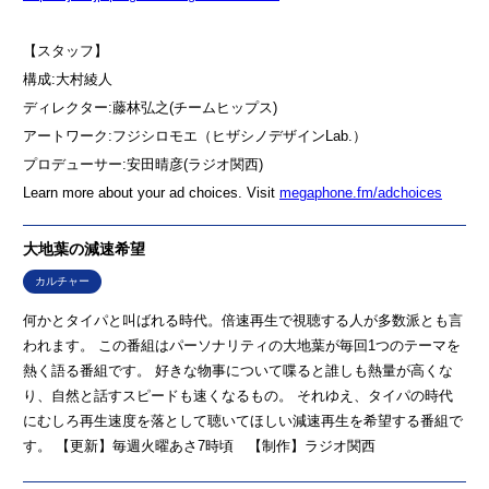
【スタッフ】
構成:⁠⁠大村綾人⁠⁠⁠⁠⁠⁠⁠⁠⁠⁠⁠⁠⁠⁠⁠⁠⁠⁠
ディレクター:藤林弘之(チームヒップス) ⁠⁠⁠⁠⁠⁠⁠⁠⁠⁠⁠⁠⁠⁠⁠⁠⁠⁠
アートワーク:フジシロモエ（ヒザシノデザインLab.）⁠⁠⁠⁠⁠⁠⁠⁠⁠⁠⁠⁠⁠⁠⁠⁠⁠⁠
プロデューサー:安田晴彦(ラジオ関西)⁠⁠⁠⁠
Learn more about your ad choices. Visit
megaphone.fm/adchoices
大地葉の減速希望
カルチャー
何かとタイパと叫ばれる時代。倍速再生で視聴する人が多数派とも言
われます。 この番組はパーソナリティの大地葉が毎回1つのテーマを
熱く語る番組です。 好きな物事について喋ると誰しも熱量が高くな
り、自然と話すスピードも速くなるもの。 それゆえ、タイパの時代
にむしろ再生速度を落として聴いてほしい減速再生を希望する番組で
す。 【更新】毎週火曜あさ7時頃 【制作】ラジオ関西