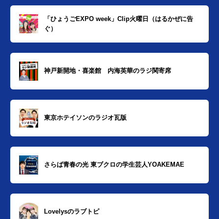
「ひょうごEXPO week」Clip火曜日（はるかぜに告
ぐ）
神戸新開地・喜楽館 内海英華のラジ関寄席
東京ホテイソンのラジオ瓦版
さらば青春の光 東ブクロの学生芸人YOAKEMAE
Lovelysのラブトピ