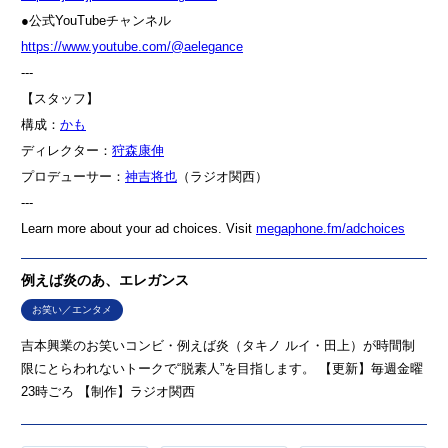
●公式YouTubeチャンネル
⁠⁠⁠⁠⁠⁠⁠⁠⁠⁠⁠⁠⁠⁠⁠⁠⁠⁠⁠⁠https://www.youtube.com/@aelegance⁠⁠⁠⁠⁠⁠⁠⁠⁠⁠⁠⁠⁠⁠⁠⁠⁠⁠⁠⁠
---
【スタッフ】
構成：
⁠⁠⁠⁠⁠⁠⁠⁠⁠⁠⁠⁠⁠⁠⁠⁠⁠⁠⁠⁠かも⁠⁠⁠⁠⁠⁠⁠⁠⁠⁠⁠⁠⁠⁠⁠⁠⁠⁠⁠⁠
ディレクター：
⁠⁠⁠⁠⁠⁠⁠⁠⁠⁠⁠⁠⁠⁠⁠⁠⁠⁠⁠⁠⁠⁠⁠⁠⁠狩森康伸⁠⁠⁠⁠⁠⁠⁠⁠⁠⁠⁠⁠⁠⁠⁠⁠⁠⁠⁠⁠
プロデューサー：
⁠⁠⁠⁠⁠⁠⁠⁠⁠⁠⁠⁠⁠⁠⁠⁠⁠⁠⁠⁠⁠⁠⁠⁠⁠神吉将也⁠⁠⁠⁠⁠⁠⁠⁠⁠⁠⁠⁠⁠⁠⁠⁠⁠⁠⁠⁠⁠⁠⁠⁠⁠
（ラジオ関西）
---
Learn more about your ad choices. Visit
megaphone.fm/adchoices
例えば炎のあ、エレガンス
お笑い／エンタメ
吉本興業のお笑いコンビ・例えば炎（タキノ ルイ・田上）が時間制
限にとらわれないトークで“脱素人”を目指します。 【更新】毎週金曜
23時ごろ 【制作】ラジオ関西