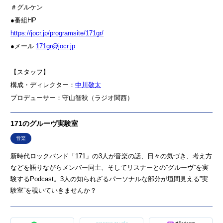
＃グルケン
●番組HP
⁠⁠⁠⁠⁠⁠⁠⁠⁠https://jocr.jp/programsite/171gr/⁠⁠⁠
●メール
⁠⁠⁠171gr@jocr.jp⁠⁠⁠
【スタッフ】
構成・ディレクター：⁠⁠⁠⁠⁠⁠
⁠⁠⁠中川敬太⁠⁠⁠
プロデューサー：⁠⁠⁠⁠⁠⁠守山智秋⁠⁠（ラジオ関西）
171のグルーヴ実験室
音楽
新時代ロックバンド「171」の3人が音楽の話、日々の気づき、考え方
などを語りながらメンバー同士、そしてリスナーとの”グルーヴ”を実
験するPodcast。3人の知られざるパーソナルな部分が垣間見える”実
験室”を覗いていきませんか？