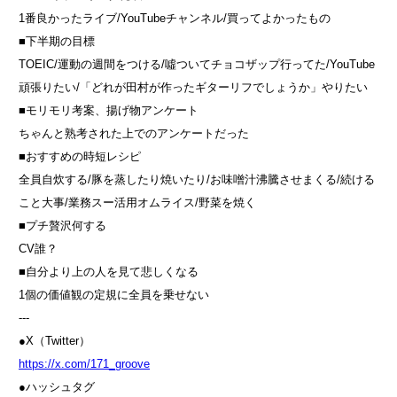
1番良かったライブ/YouTubeチャンネル/買ってよかったもの
■下半期の目標
TOEIC/運動の週間をつける/噓ついてチョコザップ行ってた/YouTube
頑張りたい/「どれが田村が作ったギターリフでしょうか」やりたい
■モリモリ考案、揚げ物アンケート
ちゃんと熟考された上でのアンケートだった
■おすすめの時短レシピ
全員自炊する/豚を蒸したり焼いたり/お味噌汁沸騰させまくる/続ける
こと大事/業務スー活用オムライス/野菜を焼く
■プチ贅沢何する
CV誰？
■自分より上の人を見て悲しくなる
1個の価値観の定規に全員を乗せない
---
●X（Twitter）
⁠⁠⁠https://x.com/171_groove⁠⁠⁠
●ハッシュタグ