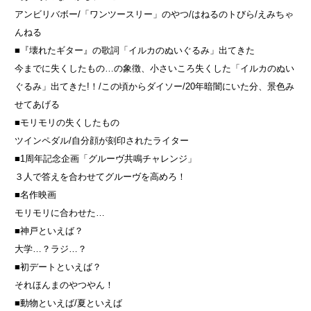
アンビリバボー/「ワンツースリー」のやつ/はねるのトびら/えみちゃ
んねる
■『壊れたギター』の歌詞「イルカのぬいぐるみ」出てきた
今までに失くしたもの…の象徴、小さいころ失くした「イルカのぬい
ぐるみ」出てきた!！/この頃からダイソー/20年暗闇にいた分、景色み
せてあげる
■モリモリの失くしたもの
ツインペダル/自分顔が刻印されたライター
■1周年記念企画「グルーヴ共鳴チャレンジ」
３人で答えを合わせてグルーヴを高めろ！
■名作映画
モリモリに合わせた…
■神戸といえば？
大学…？ラジ…？
■初デートといえば？
それほんまのやつやん！
■動物といえば/夏といえば