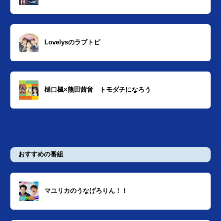
Lovelysのラブトピ
樋口楓×熊田茜音 トモダチになろう
おすすめの番組
マユリカのうなげろりん！！