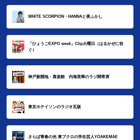
WHITE SCORPION・HANNAと夜ふかし
「ひょうごEXPO week」Clip火曜日（はるかぜに告
ぐ）
神戸新開地・喜楽館 内海英華のラジ関寄席
東京ホテイソンのラジオ瓦版
さらば青春の光 東ブクロの学生芸人YOAKEMAE